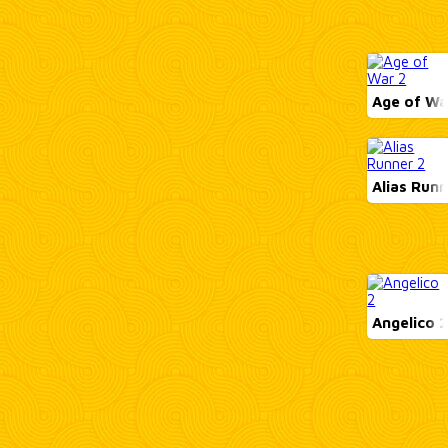
Age of Wa
Alias Runn
Angelico 