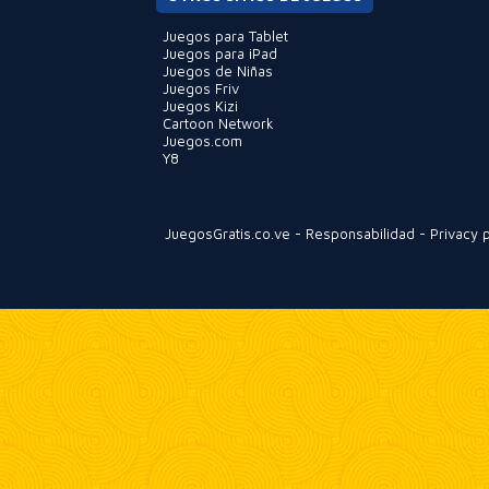
Juegos para Tablet
Juegos para iPad
Juegos de Niñas
Juegos Friv
Juegos Kizi
Cartoon Network
Juegos.com
Y8
JuegosGratis.co.ve
-
Responsabilidad
-
Privacy p