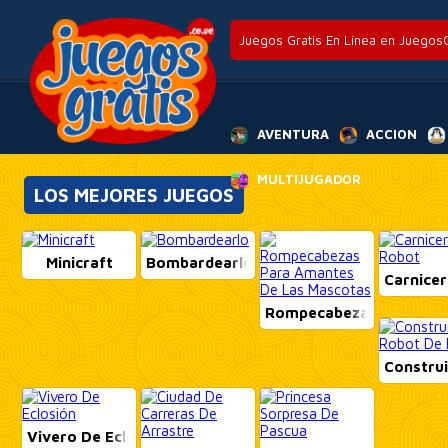
Juegos Gratis En Línea en JuegosG
AVENTURA
ACCION
MULTIJUGADOR
LOS MEJORES JUEGOS
Minicraft
Bombardearlo
Carnice
Rompecabezas Para Ama
Construi
Vivero De Eclosión