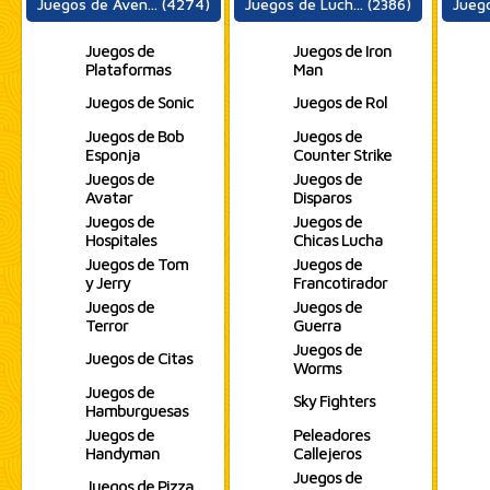
Juegos de Aven... (4274)
Juegos de Luch... (2386)
Juego
Juegos de
Juegos de Iron
Plataformas
Man
Juegos de Sonic
Juegos de Rol
Juegos de Bob
Juegos de
Esponja
Counter Strike
Juegos de
Juegos de
Avatar
Disparos
Juegos de
Juegos de
Hospitales
Chicas Lucha
Juegos de Tom
Juegos de
y Jerry
Francotirador
Juegos de
Juegos de
Terror
Guerra
Juegos de
Juegos de Citas
Worms
Juegos de
Sky Fighters
Hamburguesas
Juegos de
Peleadores
Handyman
Callejeros
Juegos de
Juegos de Pizza