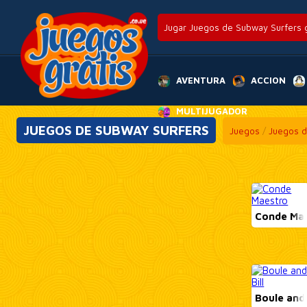
Jugar Juegos de Subway Surfers gr
AVENTURA
ACCION
MULTIJUGADOR
JUEGOS DE SUBWAY SURFERS
Juegos
/
Juegos d
Conde Ma
Boule and 