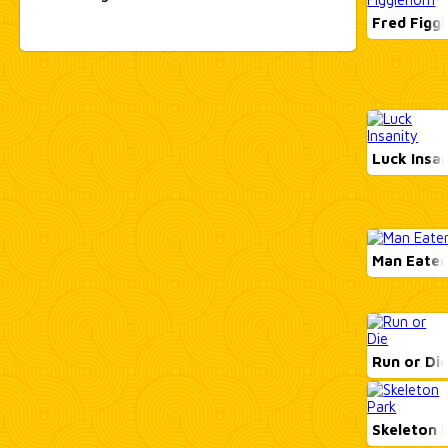
Fred Figg
test
Luck Insan
Man Eater
Run or Di
Skeleton 