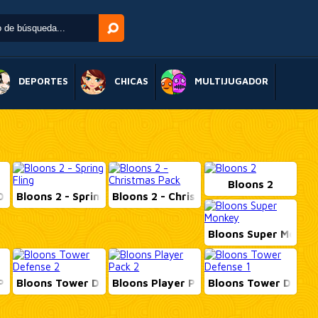
DEPORTES
CHICAS
MULTIJUGADOR
Bloons 2
Defense 3
Bloons 2 - Spring Fling
Bloons 2 - Christmas Pac...
Bloons Super Monke
Pack 3
Bloons Tower Defense 2
Bloons Player Pack 2
Bloons Tower Defens