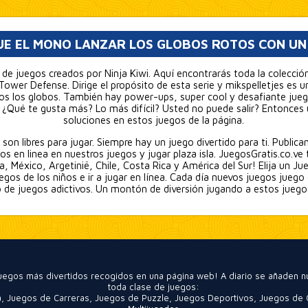
UE EL MONO LANZAR LOS GLOBOS ROTOS CON U
e de juegos creados por Ninja Kiwi. Aquí encontrarás toda la colecc
ower Defense. Dirige el propósito de esta serie y mikspelletjes es u
dos los globos. También hay power-ups, super cool y desafiante jue
e ¿Qué te gusta más? Lo más difícil? Usted no puede salir? Entonces
soluciones en estos juegos de la página.
on libres para jugar. Siempre hay un juego divertido para ti. Public
os en linea en nuestros juegos y jugar plaza isla. JuegosGratis.co.ve 
 México, Argetinië, Chile, Costa Rica y América del Sur! Elija un J
egos de los niños e ir a jugar en línea. Cada día nuevos juegos juego
io de juegos adictivos. Un montón de diversión jugando a estos jueg
 juegos más divertidos recogidos en una página web! A diario se añaden 
toda clase de juegos:
a
,
Juegos de Carreras
,
Juegos de Puzzle
,
Juegos Deportivos
,
Juegos de 