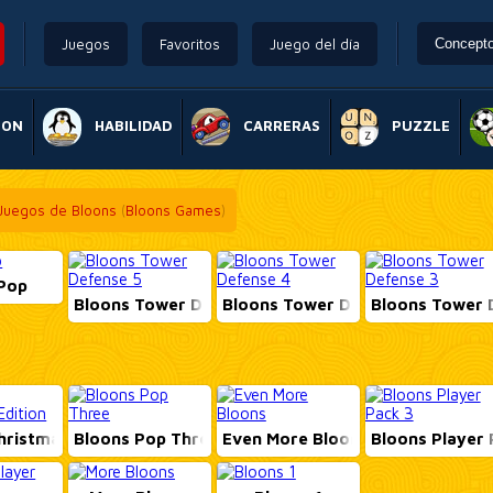
Juegos
Favoritos
Juego del día
ION
HABILIDAD
CARRERAS
PUZZLE
Juegos de Bloons
(
Bloons Games
)
 Pop
Bloons Tower Defense 5
Bloons Tower Defense 4
Bloons Tower 
hristmas Edition
Bloons Pop Three
Even More Bloons
Bloons Player 