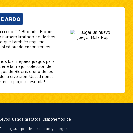
N DARDO
ión como TD Bloonds, Bloons
n número limitado de flechas
go que también requiere
 usted puede encontrar las
amos los mejores juegos para
tiene la mejor colección de
uegos de Bloons o uno de los
 de la diversión. Usted nunca
os en la página deseada!
nuevos juegos gratuitos. Disponemos de
Casino
,
Juegos de Habilidad
y
Juegos