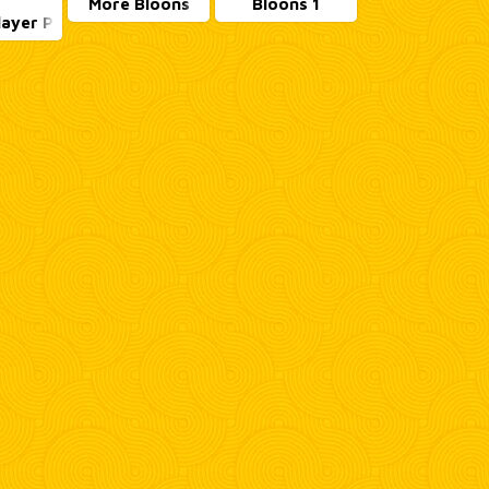
More Bloons
Bloons 1
layer Pack 1