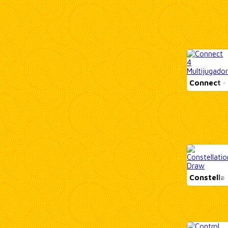
Connect 4 
Constella