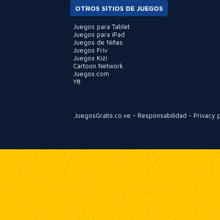
OTROS SITIOS DE JUEGOS
Juegos para Tablet
Juegos para iPad
Juegos de Niñas
Juegos Friv
Juegos Kizi
Cartoon Network
Juegos.com
Y8
JuegosGratis.co.ve
-
Responsabilidad
-
Privacy p