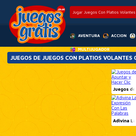
Jugar Juegos Con Platios Volantes 
AVENTURA
ACCION
MULTIJUGADOR
JUEGOS DE JUEGOS CON PLATIOS VOLANTES 
Juegos de 
Adivina La