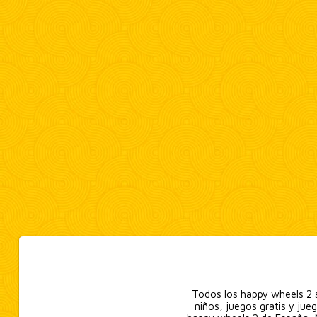
Todos los happy wheels 2 s
niños, juegos gratis y jueg