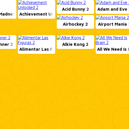
Acid Bunny 2
Adam and Eve 
Madness 3
Achievement Unlocke...
Airhockey 2
Airport Mania 
nner 2
Alkie Kong 2
Alimentar Las Figur...
All We Need Is B