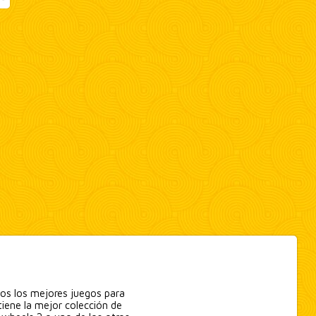
mos los mejores juegos para
tiene la mejor colección de