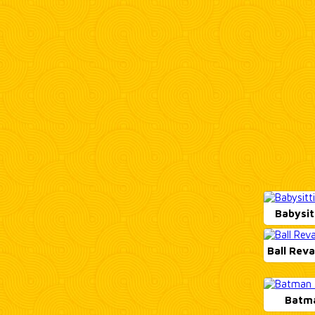
Babysit
Ball Rev
Batm