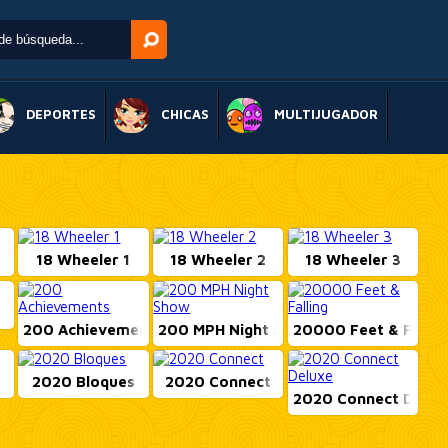
DEPORTES
CHICAS
MULTIJUGADOR
18 Wheeler 1
18 Wheeler 2
18 Wheeler 3
200 Achievements
200 MPH Night Show
20000 Feet & Fallin..
2020 Bloques
2020 Connect
2020 Connect Delux