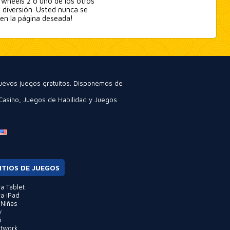
 wheels 2 o uno de los otros
a diversión. Usted nunca se
 en la página deseada!
nuevos juegos gratuitos. Disponemos de
Casino
,
Juegos de Habilidad
y
Juegos
ITIOS DE JUEGOS
a Tablet
a iPad
 Niñas
v
i
etwork