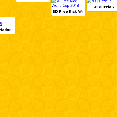
3D Puzzle 2
3D Free Kick World ...
Madness 2.5