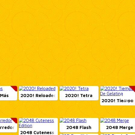
 Más
2020! Reloaded
2020! Tetra
NEUVO!
EUVO!
2020! Tiempo D
rredor
2048 Flash
2048 Merge
EUVO!
2048 Cuteness Editi...