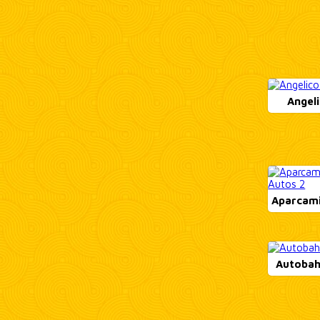
Angeli
Aparcami
Autobah