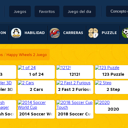
Juegos
Favoritos
Juego del día
ION
HABILIDAD
CARRERAS
PUZZLE
os
/
Happy Wheels 2 Juego
 3
1 of 24
1212!
123 Puzzle
ler 3D
2 Cars
2 Fast 2 Furious
2 Step
2020
h Soccer M...
2014 Soccer World C...
2018 Soccer Cup Tou...