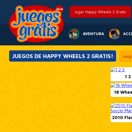
Jugar Happy Wheels 2 Gratis
AVENTURA
ACC
JUEGOS DE HAPPY WHEELS 2 GRATIS!
Jueg
1 2
18 Whee
2010 Flas