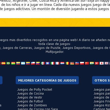
éxico, Argetinië, Chile, Costa Rica y América del Sur! Elija un happy
 de los niños e ir a jugar en línea. Cada día nuevos juegos juego de l
o de juegos adictivos. Un montón de diversión jugando a estos juegos
 juegos más divertidos recogidos en una página web! A diario se añaden 
toda clase de juegos:
a
,
Juegos de Carreras
,
Juegos de Puzzle
,
Juegos Deportivos
,
Juegos de 
Multijugador
.
MEJORES CATEGORÍAS DE JUEGOS
OTROS S
Juegos de Polly Pocket
Juegos par
Juegos de Cocina
Juegos par
Juegos de Vestir
Juegos de
Juegos de Futbol
Juegos Fri
s
Juegos de Zombies
Juegos Kiz
Juegos de Cocina con Sara
Cartoon N