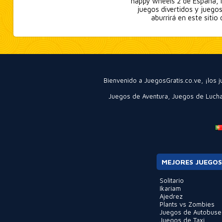
happy wheels 2 de España, M
juegos divertidos y juegos
aburrirá en este siti
Bienvenido a JuegosGratis.co.ve, ¡los
Juegos de Aventura
,
Juegos de Luch
MEJORES JUEGOS
Solitario
Ikariam
Ajedrez
Plants vs Zombies
Juegos de Autobuse
Juegos de Taxi