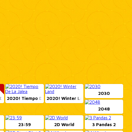
2030
e Gel...
2020! Tiempo De La ...
2020! Winter Land
2048
23:59
2D World
3 Pandas 2