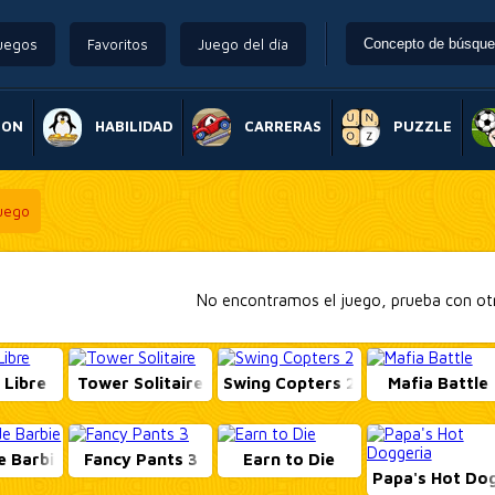
uegos
Favoritos
Juego del día
ION
HABILIDAD
CARRERAS
PUZZLE
Juego
No encontramos el juego, prueba con ot
 Libre
Tower Solitaire
Swing Copters 2
Mafia Battle
e Barbie
Fancy Pants 3
Earn to Die
Papa's Hot Do