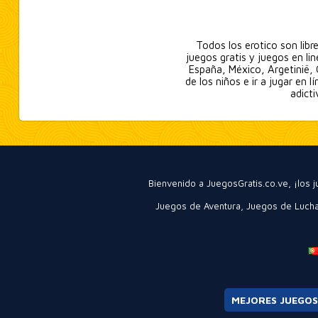
Todos los erotico son libr
juegos gratis y juegos en lin
España, México, Argetinië, C
de los niños e ir a jugar en 
adict
Bienvenido a JuegosGratis.co.ve, ¡los
Juegos de Aventura
,
Juegos de Luch
MEJORES JUEGOS