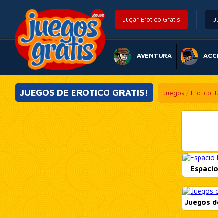
Jugar Erotico Gratis
J
AVENTURA
ACC
JUEGOS DE EROTICO GRATIS!
Juegos
/
Erotico 
Espacio
Juegos d