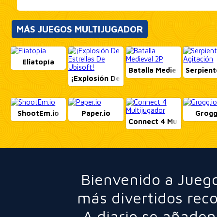
MÁS JUEGOS MULTIJUGADOR
Eliatopía
Batalla Medieval 2P
Serpient
¡Explosión De Estrellas De Ubisoft!
ShootEm.io
Paper.io
Grogg
Connect 4 Multijugador
Bienvenido a Juego
más divertidos rec
A diario se añaden