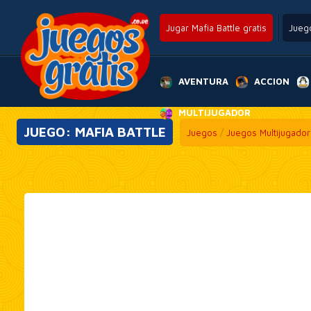
Jugar Mafia Battle gratis
Jueg
AVENTURA
ACCION
MULTIJUGADOR
JUEGO: MAFIA BATTLE
Juegos
/
Juegos Multijugador