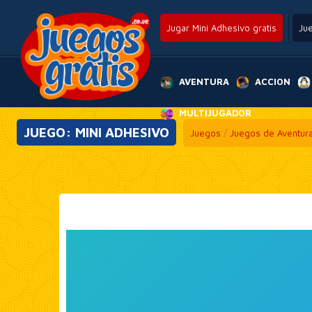
Jugar Mini Adhesivo gratis
Ju
AVENTURA
ACCION
MULTIJUGADOR
JUEGO: MINI ADHESIVO
Juegos
/
Juegos de Aventur