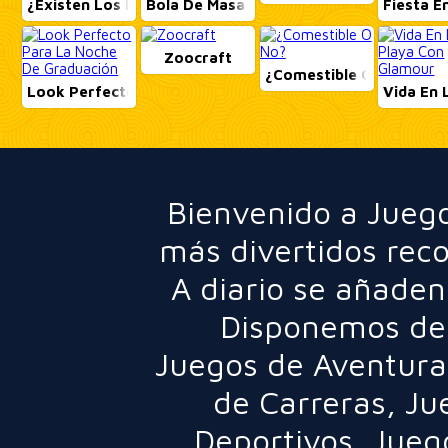
¿Existen Los Dragones?
Bola De Masa Hervida
Fiesta En
Zoocraft
¿Comestible O No?
Look Perfecto Para La Noche De Graduación
Vida En 
Bienvenido a Juego
más divertidos rec
A diario se añaden
Disponemos de 
Juegos de Aventura
de Carreras
,
Ju
Deportivos
,
Jueg