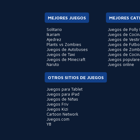
MEJORES JUEGOS
MEJORES CAT
Solitario
Juegos de Polly 
Ikariam
Juegos de Cocin
Ajedrez
Juegos de Vestir
Plants vs Zombies
Juegos de Futbo
Juegos de Autobuses
Juegos de Zomb
Juegos de Taxi
Juegos de Cocin
Juegos de Minecraft
Juegos populare
Naruto
Juegos online
OTROS SITIOS DE JUEGOS
Juegos para Tablet
Juegos para iPad
Juegos de Niñas
Juegos Friv
Juegos Kizi
Cartoon Network
Juegos.com
Y8