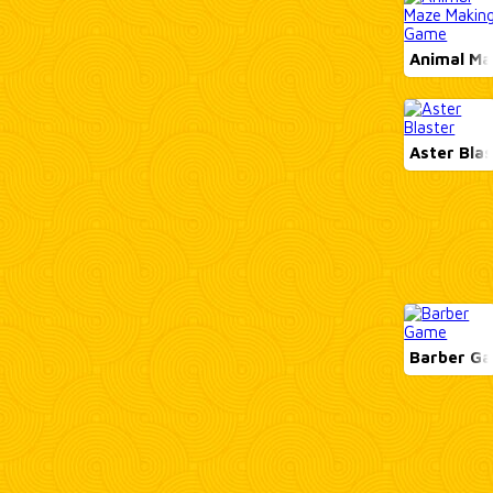
Animal Maz
Aster Bla
Barber G