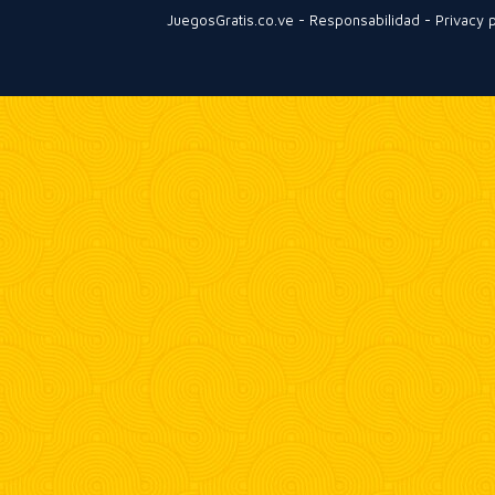
JuegosGratis.co.ve
-
Responsabilidad
-
Privacy p