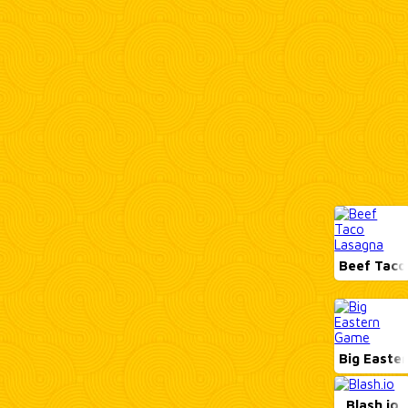
Beef Taco
Big Easte
Blash.io