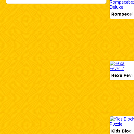
Rompecab
Hexa Feve
Kids Block