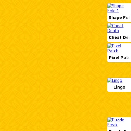
Shape Fol
Cheat De
Pixel Patc
Lingo