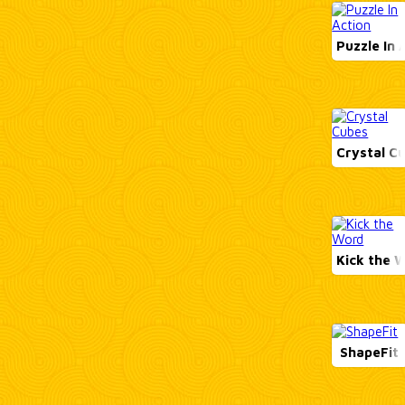
Puzzle In 
Crystal C
Kick the 
ShapeFit