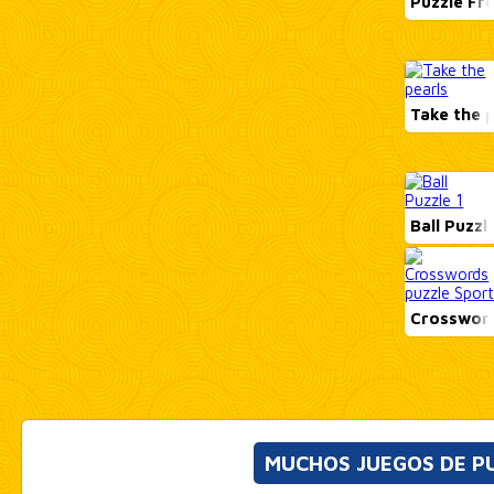
Puzzle Fr
Take the 
Ball Puzzl
Crossword
MUCHOS JUEGOS DE P