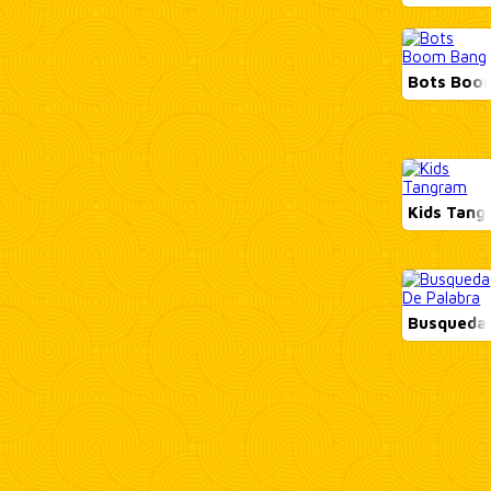
Bots Boo
Kids Tan
Busqueda 