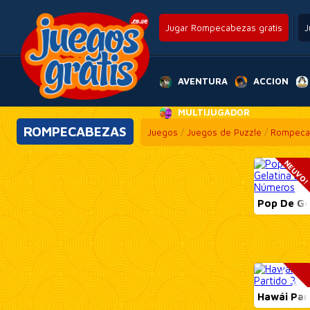
Jugar Rompecabezas gratis
J
AVENTURA
ACCION
MULTIJUGADOR
ROMPECABEZAS
Juegos
/
Juegos de Puzzle
/
Rompeca
NEUVO
Pop De Ge
NEUVO!
Hawái Par