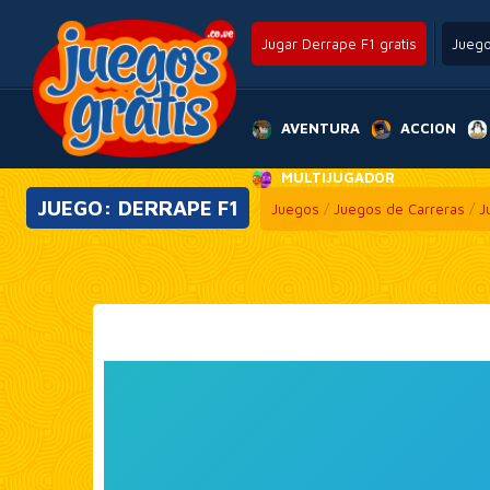
Jugar Derrape F1 gratis
Jueg
AVENTURA
ACCION
MULTIJUGADOR
JUEGO: DERRAPE F1
Juegos
/
Juegos de Carreras
/
J