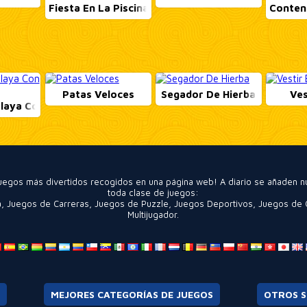
Fiesta En La Piscina De Ibiza
Conten
Patas Veloces
Segador De Hierba
Ves
Playa Con Glamour
 juegos más divertidos recogidos en una página web! A diario se añaden 
toda clase de juegos:
a
,
Juegos de Carreras
,
Juegos de Puzzle
,
Juegos Deportivos
,
Juegos de 
Multijugador
.
MEJORES CATEGORÍAS DE JUEGOS
OTROS S