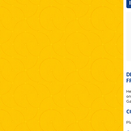
D
F
He
on
G
C
Pl