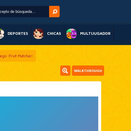
DEPORTES
CHICAS
MULTIJUGADOR
uego
(
Fruit Matcher
)
WALKTHROUGH