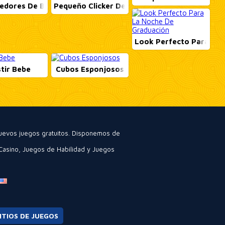
edores De Barcos
Pequeño Clicker De Granja
Look Perfecto Para La 
tir Bebe
Cubos Esponjosos
nuevos juegos gratuitos. Disponemos de
Casino
,
Juegos de Habilidad
y
Juegos
ITIOS DE JUEGOS