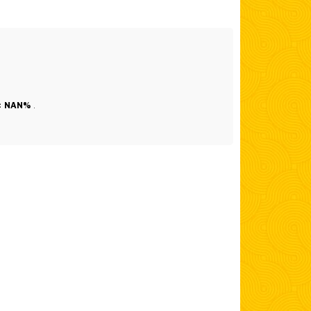
l: NAN%
.