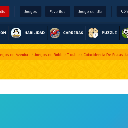
tis
Juegos
Favoritos
Juego del día
ION
HABILIDAD
CARRERAS
PUZZLE
uegos de Aventura
/
Juegos de Bubble Trouble
/
Coincidencia De Frutas J