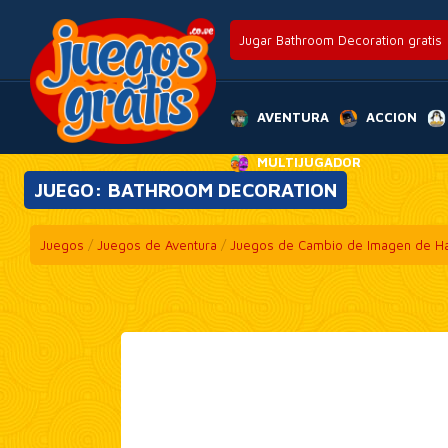
Jugar Bathroom Decoration gratis
AVENTURA
ACCION
MULTIJUGADOR
JUEGO: BATHROOM DECORATION
Juegos
/
Juegos de Aventura
/
Juegos de Cambio de Imagen de Ha