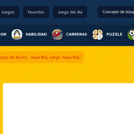
Juegos
Favoritos
Juego del día
ION
HABILIDAD
CARRERAS
PUZZLE
egos de Buceo
/
Aqua Boy Juego
(
Aqua Boy
)