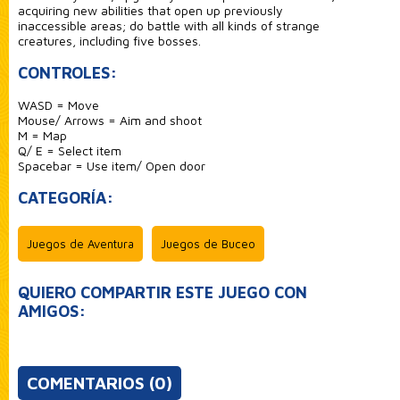
acquiring new abilities that open up previously
inaccessible areas; do battle with all kinds of strange
creatures, including five bosses.
CONTROLES:
WASD = Move
Mouse/ Arrows = Aim and shoot
M = Map
Q/ E = Select item
Spacebar = Use item/ Open door
CATEGORÍA:
Juegos de Aventura
Juegos de Buceo
QUIERO COMPARTIR ESTE JUEGO CON
AMIGOS:
COMENTARIOS (0)