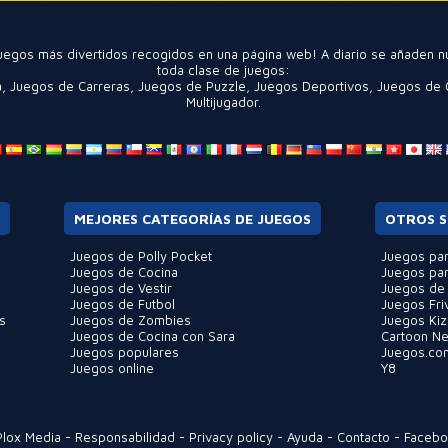
 juegos más divertidos recogidos en una página web! A diario se añaden 
toda clase de juegos:
a
,
Juegos de Carreras
,
Juegos de Puzzle
,
Juegos Deportivos
,
Juegos de 
Multijugador
.
MEJORES CATEGORÍAS DE JUEGOS
OTROS S
Juegos de Polly Pocket
Juegos par
Juegos de Cocina
Juegos par
Juegos de Vestir
Juegos de
Juegos de Futbol
Juegos Fri
s
Juegos de Zombies
Juegos Kiz
Juegos de Cocina con Sara
Cartoon N
Juegos populares
Juegos.co
Juegos online
Y8
Plox Media
-
Responsabilidad
-
Privacy policy
-
Ayuda
-
Contacto
-
Faceb