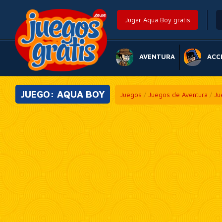
Jugar Aqua Boy gratis
AVENTURA
ACC
JUEGO: AQUA BOY
Juegos
/
Juegos de Aventura
/
Ju