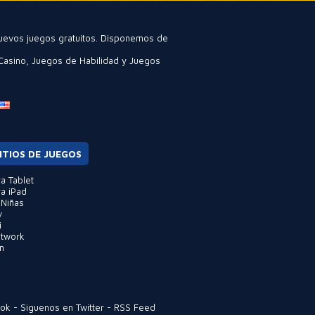
nuevos juegos gratuitos. Disponemos de
Casino
,
Juegos de Habilidad
y
Juegos
ITIOS DE JUEGOS
a Tablet
a iPad
 Niñas
v
i
etwork
m
ook
-
Siguenos en Twitter
-
RSS Feed