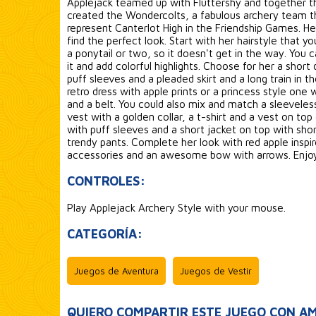
Applejack teamed up with Fluttershy and together 
created the Wondercolts, a fabulous archery team th
represent Canterlot High in the Friendship Games. He
find the perfect look. Start with her hairstyle that yo
a ponytail or two, so it doesn't get in the way. You 
it and add colorful highlights. Choose for her a short 
puff sleeves and a pleaded skirt and a long train in t
retro dress with apple prints or a princess style one 
and a belt. You could also mix and match a sleevele
vest with a golden collar, a t-shirt and a vest on top 
with puff sleeves and a short jacket on top with short
trendy pants. Complete her look with red apple inspi
accessories and an awesome bow with arrows. Enjo
CONTROLES:
Play Applejack Archery Style with your mouse.
CATEGORÍA:
Juegos de Aventura
Juegos de Vestir
QUIERO COMPARTIR ESTE JUEGO CON AM