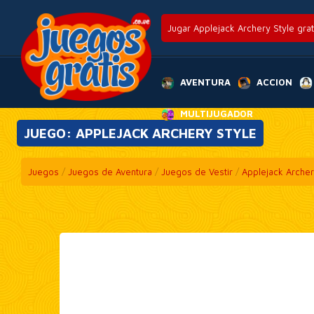
Jugar Applejack Archery Style grati
AVENTURA
ACCION
MULTIJUGADOR
JUEGO: APPLEJACK ARCHERY STYLE
Juegos
/
Juegos de Aventura
/
Juegos de Vestir
/
Applejack Archer