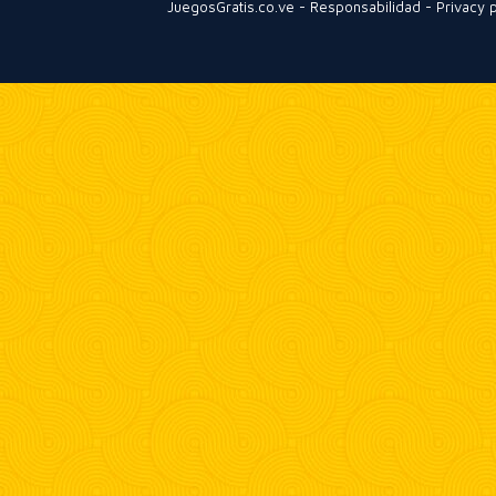
JuegosGratis.co.ve
-
Responsabilidad
-
Privacy p