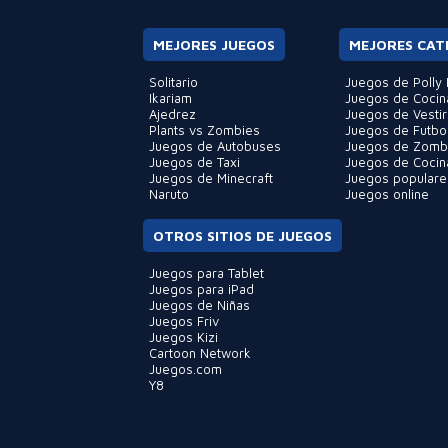
MEJORES JUEGOS
MEJORES CAT
Solitario
Juegos de Polly 
Ikariam
Juegos de Cocin
Ajedrez
Juegos de Vestir
Plants vs Zombies
Juegos de Futbo
Juegos de Autobuses
Juegos de Zomb
Juegos de Taxi
Juegos de Cocin
Juegos de Minecraft
Juegos populare
Naruto
Juegos online
OTROS SITIOS DE JUEGOS
Juegos para Tablet
Juegos para iPad
Juegos de Niñas
Juegos Friv
Juegos Kizi
Cartoon Network
Juegos.com
Y8