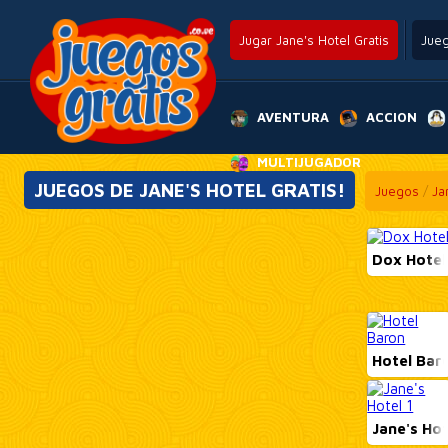
Jugar Jane's Hotel Gratis
Jue
AVENTURA
ACCION
MULTIJUGADOR
JUEGOS DE JANE'S HOTEL GRATIS!
Juegos
/
Ja
Dox Hotel
Hotel Bar
Jane's Hot