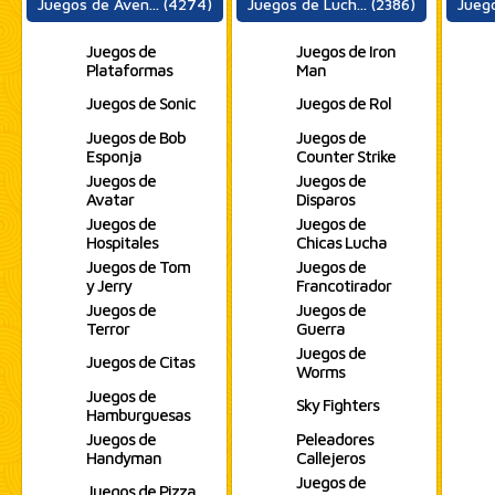
Juegos de Aven... (4274)
Juegos de Luch... (2386)
Juego
Juegos de
Juegos de Iron
Plataformas
Man
Juegos de Sonic
Juegos de Rol
Juegos de Bob
Juegos de
Esponja
Counter Strike
Juegos de
Juegos de
Avatar
Disparos
Juegos de
Juegos de
Hospitales
Chicas Lucha
Juegos de Tom
Juegos de
y Jerry
Francotirador
Juegos de
Juegos de
Terror
Guerra
Juegos de
Juegos de Citas
Worms
Juegos de
Sky Fighters
Hamburguesas
Juegos de
Peleadores
Handyman
Callejeros
Juegos de
Juegos de Pizza