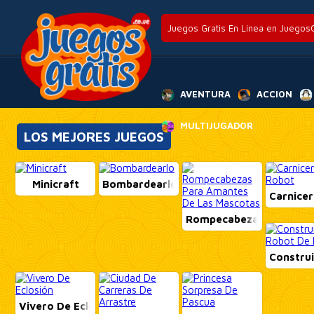
Juegos Gratis En Línea en JuegosG
AVENTURA
ACCION
MULTIJUGADOR
LOS MEJORES JUEGOS
Minicraft
Bombardearlo
Carnice
Rompecabezas Para Ama
Construi
Vivero De Eclosión